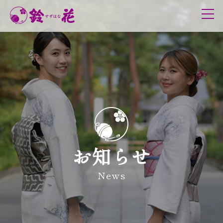
鈴花について
理念
代表メッセージ
歴史
和服の日
グループ
サービス概要
お知らせ
取り扱い商品
お手入れ情報
News
きものレンタル
DXへの取組み
イベント