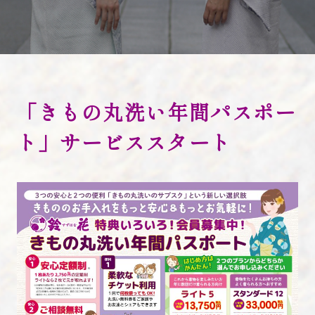
お知らせ
よくあるご質問
i KIMONO
「きもの丸洗い年間パスポー
店舗検索
ト」サービススタート