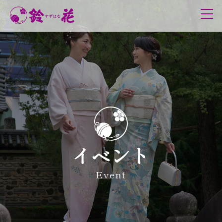
鈴花について
理念
代表メッセージ
歴史
和服の日
グループ
サービス概要
イベント
取り扱い商品
お手入れ情報
Event
きものレンタル
DXへの取組み
イベント