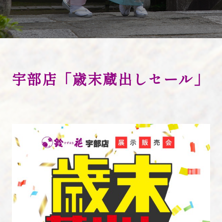
お知らせ
よくあるご質問
i KIMONO
宇部店「歳末蔵出しセール」
店舗検索