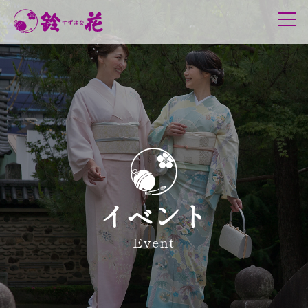
鈴花について
理念
代表メッセージ
歴史
和服の日
グループ
サービス概要
イベント
取り扱い商品
お手入れ情報
Event
きものレンタル
DXへの取組み
イベント