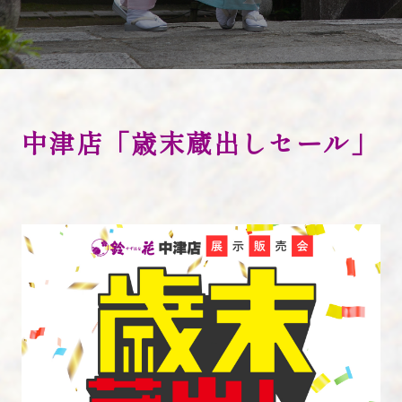
お知らせ
よくあるご質問
i KIMONO
中津店「歳末蔵出しセール」
店舗検索